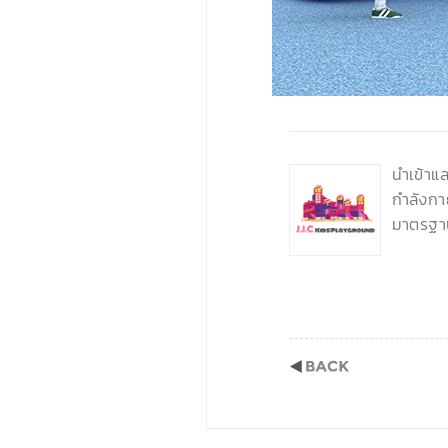
‹
นำเข้าแ
กำลังกา
มาตรฐา