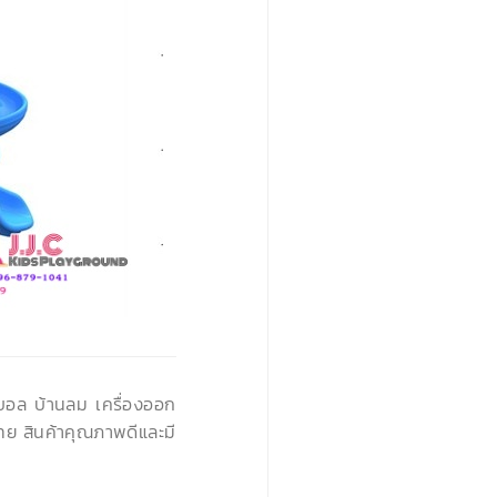
›
นบอล บ้านลม เครื่องออก
ทย สินค้าคุณภาพดีและมี