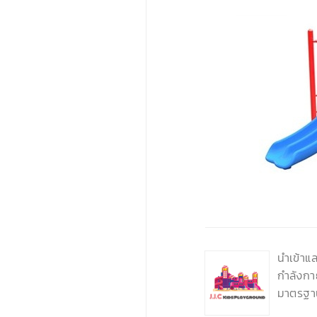
‹
นำเข้าแ
กำลังกา
มาตรฐา