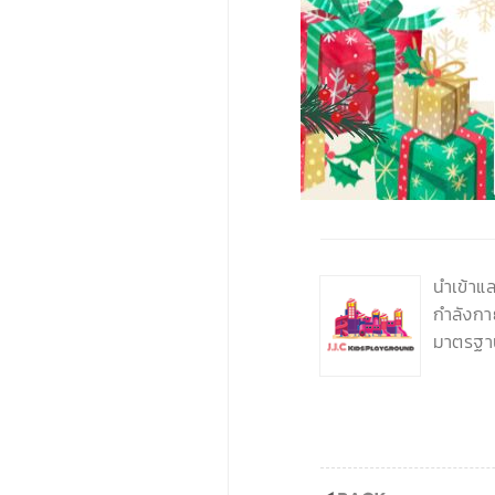
‹
นำเข้าแ
กำลังกา
มาตรฐา