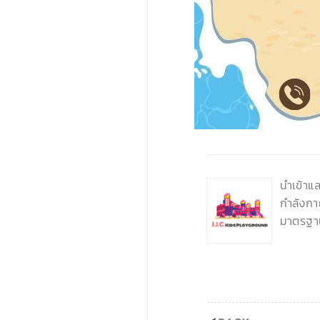
‹
นำเข้าแ
กำลังกา
มาตรฐา