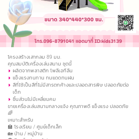
โครงสร้างเสากลม 89 มม.
คุณสมบัติเครื่องเล่นสนาม ชุดนี้
ผลิตจากพลาสติก โพลีเอทีลีน
แข็งแรงทนทาน ทนแดดทนฝน
สีที่ใช้เป็นสีที่ไม่มีสารตกค้างและปลอดสารพิษ ปลอดภัยต่อ
เด็ก
ชิ้นส่วนไม่มีเหลี่ยมคม
ขายเครื่องเล่นสนามกลางแจ้ง คุณภาพดี แข็งแรง ปลอดภัย
🌈
เหมาะสำหรับ
🏫 โรงเรียน / ศูนย์เด็กเล็ก
🏡 บ้าน / หมู่บ้าน