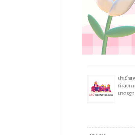
‹
นำเข้าแ
กำลังกา
มาตรฐา