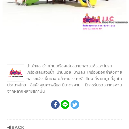
นำเข้าและจำหน่ายเครื่องเล่นสนามกลางแจ้งและในร่ม
เครื่องเล่นสวนน้ำ บ้านบอล บ้านลม เครื่องออกกำลังกาย
กลางแจ้ง พื้นยาง บล็อกยาง หญ้าเทียม ที่ราคาถูกที่สุดใน
ประเทศไทย สินค้าคุณภาพดีและมีมาตรฐาน มีการรับรองมาตรฐาน
จากหลากหลายสถาบัน.