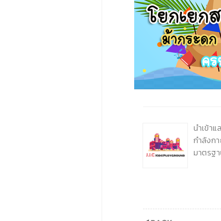
‹
นำเข้าแ
กำลังกา
มาตรฐา