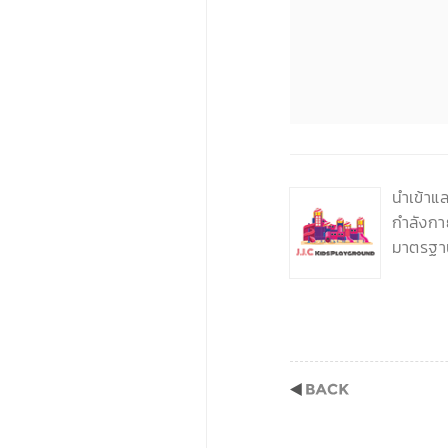
‹
นำเข้าแ
กำลังกา
มาตรฐา