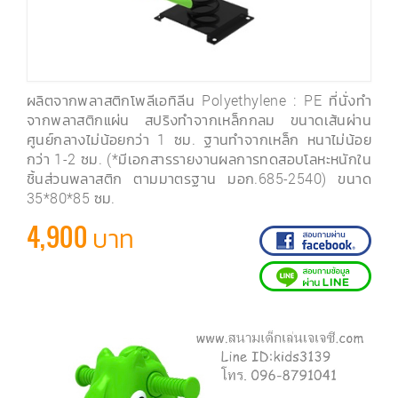
ผลิตจากพลาสติกโพลีเอทิลีน Polyethylene : PE ที่นั่งทำ
จากพลาสติกแผ่น สปริงทำจากเหล็กกลม ขนาดเส้นผ่าน
ศูนย์กลางไม่น้อยกว่า 1 ซม. ฐานทำจากเหล็ก หนาไม่น้อย
กว่า 1-2 ซม. (*มีเอกสารรายงานผลการทดสอบโลหะหนักใน
ชิ้นส่วนพลาสติก ตามมาตรฐาน มอก.685-2540) ขนาด
35*80*85 ซม.
4,900 บาท