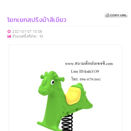
โยกเยกสปริงม้าสีเขียว
2021-01-07 10:06
จำนวนครั้งที่อ่าน :
53