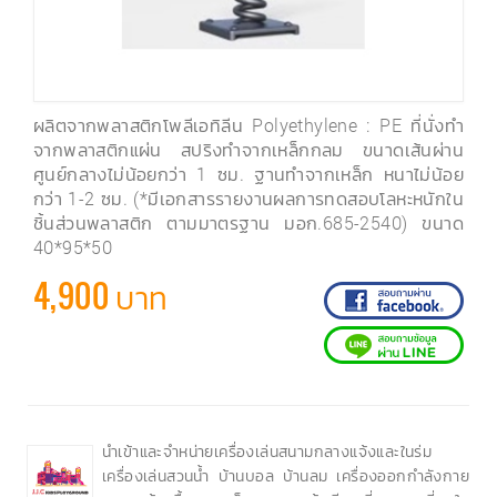
ผลิตจากพลาสติกโพลีเอทิลีน Polyethylene : PE ที่นั่งทำ
จากพลาสติกแผ่น สปริงทำจากเหล็กกลม ขนาดเส้นผ่าน
ศูนย์กลางไม่น้อยกว่า 1 ซม. ฐานทำจากเหล็ก หนาไม่น้อย
กว่า 1-2 ซม. (*มีเอกสารรายงานผลการทดสอบโลหะหนักใน
ชิ้นส่วนพลาสติก ตามมาตรฐาน มอก.685-2540) ขนาด
40*95*50
4,900 บาท
นำเข้าและจำหน่ายเครื่องเล่นสนามกลางแจ้งและในร่ม
เครื่องเล่นสวนน้ำ บ้านบอล บ้านลม เครื่องออกกำลังกาย