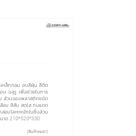
หล็กกลม อบสีฝุ่น สีติด
บ ฉลุรู เพื่อช่วยในการ
สนิม ส่วนของพลาสติกชนิด
ดล้อม สีสัน สดใส ทนแดด
โลหะหนักในชิ้นส่วน
ขนาด 210*520*330
(สินค้าหมด!)