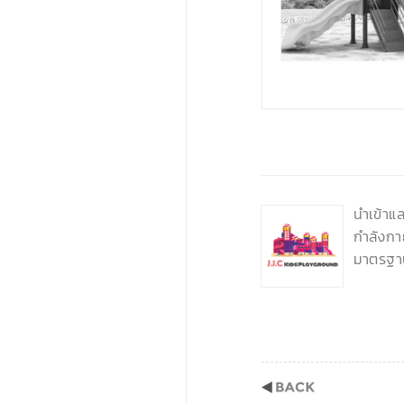
‹
‹
นำเข้าแ
กำลังกา
มาตรฐา