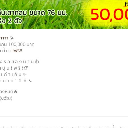
🥳
าาาา
ม่เกิน 100,000 บาท
 ย้ำว่า
‼️ฟรี‼️
อ ง ร อ ข อ ง น า น 👍
 ปู น ❗️ ฟ รี ❗️👏
เ ก่ า เ ก็ บ ✨
 า น า น 1 ปี 👩‍🔧
ของหมด🔥
(ขวัญ)