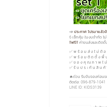
📣
ประกาศ โปรมาแล้วจ้
‹
6 เซ็ทคุ้ม ในงบจำกัด ไ
ค่าขนส่งและติดตั้ง
‼️ฟรี‼️
✅ พ ร้ อ ม ส่ ง ไ ม่ ต้ 
✅ พ ร้ อ ม ติ ด ตั้ ง พื้ น
✅ ข อ ง คุ ณ ภ า พ ไ ม่ 
✅ รั บ ป ร ะ กั น สิ น ค้
🔥ด่วน รีบจับจองก่อน
ติดต่อ: 096-879-1041 
LINE ID: KIDS3139
‹