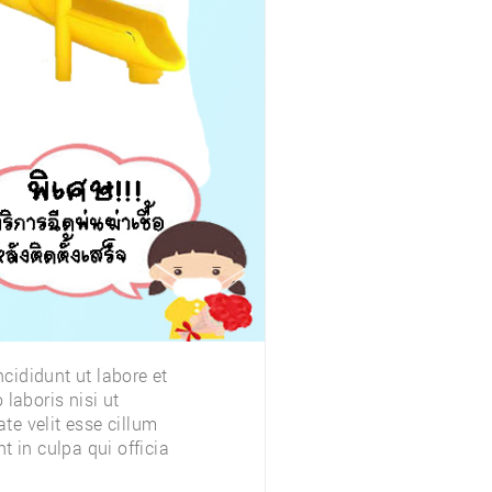
cididunt ut labore et
›
laboris nisi ut
te velit esse cillum
t in culpa qui officia