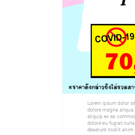
Lorem ipsum dolor sit
‹
dolore magna aliqua. 
aliquip ex ea commodo
dolore eu fugiat nulla
deserunt mollit anim 