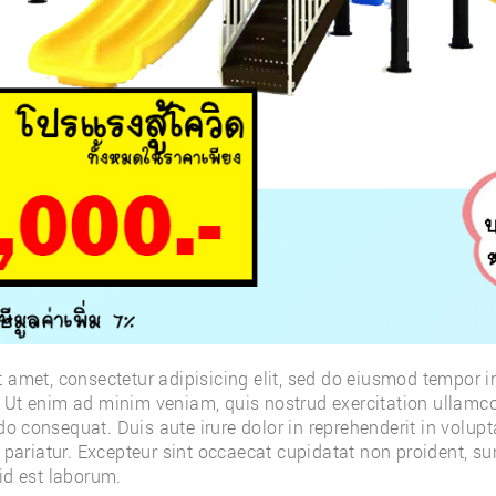
 amet, consectetur adipisicing elit, sed do eiusmod tempor in
Ut enim ad minim veniam, quis nostrud exercitation ullamco 
 consequat. Duis aute irure dolor in reprehenderit in volupta
 pariatur. Excepteur sint occaecat cupidatat non proident, sun
id est laborum.