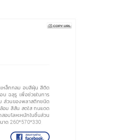
หล็กกลม อบสีฝุ่น สีติด
บ ฉลุรู เพื่อช่วยในการ
สนิม ส่วนของพลาสติกชนิด
ดล้อม สีสัน สดใส ทนแดด
โลหะหนักในชิ้นส่วน
ขนาด 260*570*330