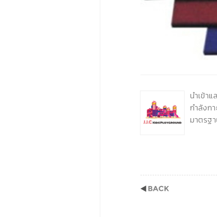
‹
นำเข้าแ
กำลังกา
มาตรฐา