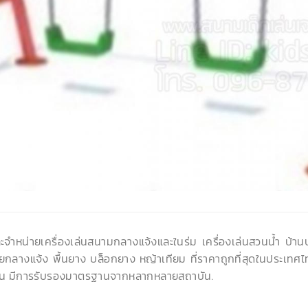
ละจำหน่ายเครื่องเล่นสนามกลางแจ้งและในร่ม เครื่องเล่นสวนน้ำ บ้า
ยกลางแจ้ง พื้นยาง บล็อกยาง หญ้าเทียม ที่ราคาถูกที่สุดในประเทศไ
น มีการรับรองมาตรฐานจากหลากหลายสถาบัน.