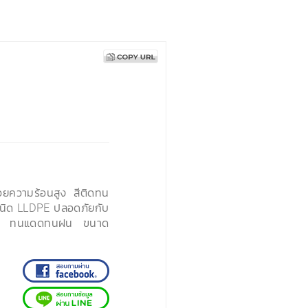
้วยความร้อนสูง สีติดทน
ชนิด LLDPE ปลอดภัยกับ
สดใส ทนแดดทนฝน ขนาด