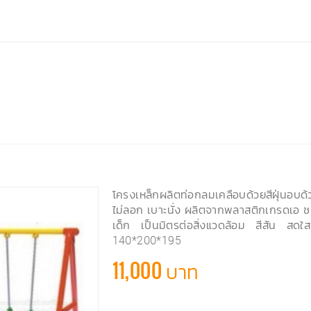
โครงเหล็กผลิตท่อกลมเคลือบด้วยสีฝุ่นอบด
ไม่ลอก เบาะนั่ง ผลิตจากพลาสติกเกรดเอ 
เด็ก เป็นมิตรต่อสิ่งแวดล้อม สีสัน 
140*200*195
11,000 บาท