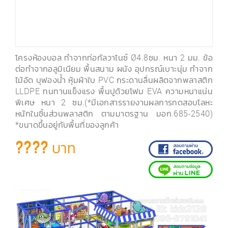
โครงห้องบอล ทำจากท่อกัลวาไนซ์ Ø4.8ซม. หนา 2 มม. ข้อ
ต่อทำจากอลูมิเนียม พื้นสนาม ผนัง อุปกรณ์เบาะนุ่ม ทำจาก
ไม้อัด บุฟองน้ำ หุ้มผ้าใบ PVC กระดานลื่นผลิตจากพลาสติก
LLDPE ทนทานแข็งแรง พื้นปูด้วยโฟม EVA ความหนาแน่น
พิเศษ หนา 2 ซม.(*มีเอกสารรายงานผลการทดสอบโลหะ
หนักในชิ้นส่วนพลาสติก ตามมาตรฐาน มอก.685-2540)
*ขนาดขึ้นอยู่กับพื้นที่ของลูกค้า
???? บาท