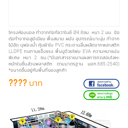
โครงห้องบอล ทำจากท่อกัลวาไนซ์ Ø4.8ซม. หนา 2 มม. ข้อ
ต่อทำจากอลูมิเนียม พื้นสนาม ผนัง อุปกรณ์เบาะนุ่ม ทำจาก
ไม้อัด บุฟองน้ำ หุ้มผ้าใบ PVC กระดานลื่นผลิตจากพลาสติก
LLDPE ทนทานแข็งแรง พื้นปูด้วยโฟม EVA ความหนาแน่น
พิเศษ หนา 2 ซม.(*มีเอกสารรายงานผลการทดสอบโลหะ
หนักในชิ้นส่วนพลาสติก ตามมาตรฐาน มอก.685-2540)
*ขนาดขึ้นอยู่กับพื้นที่ของลูกค้า
???? บาท