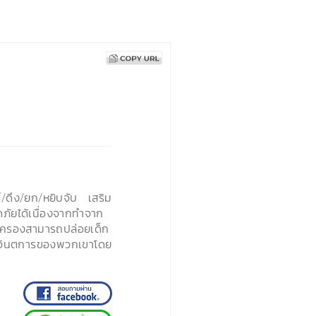
ลด์/ดึง/ยก/หยิบจับ เสริม
ัยได้เนื่องจากทำจาก
้ปกครองสามารถปล่อยเด็ก
ะจินตการของพวกเขาโดย