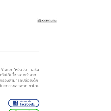
ลด์/ดึง/ยก/หยิบจับ เสริม
ัยได้เนื่องจากทำจาก
้ปกครองสามารถปล่อยเด็ก
ะจินตการของพวกเขาโดย