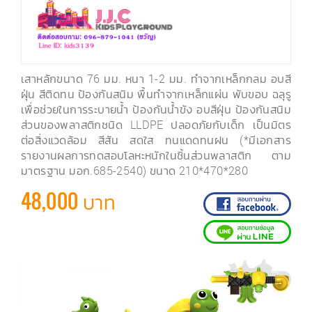
เสาหลักขนาด 76 มม. หนา 1-2 มม. ทำจากเหล็กกลม อบสี
ฝุ่น สีติดทน ป้องกันสนิม พื้นทำจากเหล็กแผ่น พับขอบ ฉลุรู
เพื่อช่วยในการระบายน้ำ ป้องกันน้ำขัง อบสีฝุ่น ป้องกันสนิม
ส่วนของพลาสติกชนิด LLDPE ปลอดภัยกับเด็ก เป็นมิตร
ต่อสิ่งแวดล้อม สีสัน สดใส ทนแดดทนฝน (*มีเอกสาร
รายงานผลการทดสอบโลหะหนักในชิ้นส่วนพลาสติก ตาม
มาตรฐาน มอก.685-2540) ขนาด 210*470*280
48,000 บาท