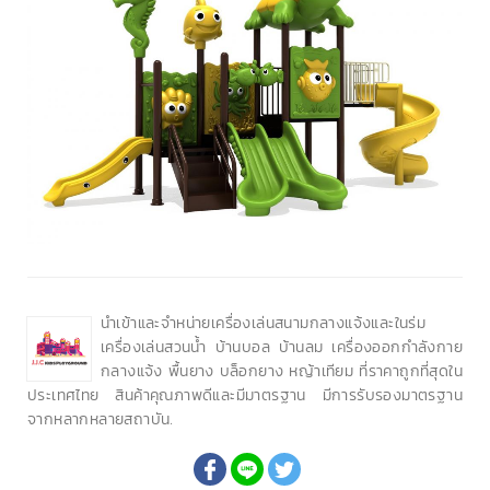
นำเข้าและจำหน่ายเครื่องเล่นสนามกลางแจ้งและในร่ม
เครื่องเล่นสวนน้ำ บ้านบอล บ้านลม เครื่องออกกำลังกาย
กลางแจ้ง พื้นยาง บล็อกยาง หญ้าเทียม ที่ราคาถูกที่สุดใน
ประเทศไทย สินค้าคุณภาพดีและมีมาตรฐาน มีการรับรองมาตรฐาน
จากหลากหลายสถาบัน.