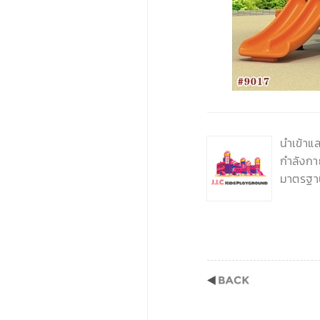
‹
นำเข้าแ
กำลังกา
มาตรฐา