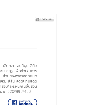
หล็กกลม อบสีฝุ่น สีติด
บ ฉลุรู เพื่อช่วยในการ
สนิม ส่วนของพลาสติกชนิด
ดล้อม สีสัน สดใส ทนแดด
โลหะหนักในชิ้นส่วน
ขนาด 620*990*450