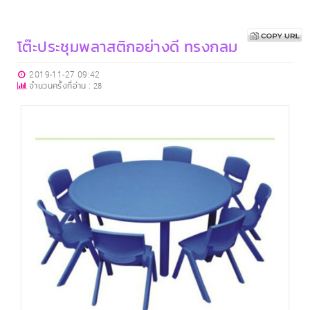
โต๊ะประชุมพลาสติกอย่างดี ทรงกลม
2019-11-27 09:42
จำนวนครั้งที่อ่าน :
28