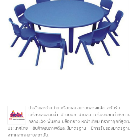
นำเข้าและจำหน่ายเครื่องเล่นสนามกลางแจ้งและในร่ม
เครื่องเล่นสวนน้ำ บ้านบอล บ้านลม เครื่องออกกำลังกาย
กลางแจ้ง พื้นยาง บล็อกยาง หญ้าเทียม ที่ราคาถูกที่สุดใน
ประเทศไทย สินค้าคุณภาพดีและมีมาตรฐาน มีการรับรองมาตรฐาน
จากหลากหลายสถาบัน.