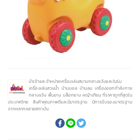
นำเข้าและจำหน่ายเครื่องเล่นสนามกลางแจ้งและในร่ม
เครื่องเล่นสวนน้ำ บ้านบอล บ้านลม เครื่องออกกำลังกาย
กลางแจ้ง พื้นยาง บล็อกยาง หญ้าเทียม ที่ราคาถูกที่สุดใน
ประเทศไทย สินค้าคุณภาพดีและมีมาตรฐาน มีการรับรองมาตรฐาน
จากหลากหลายสถาบัน.