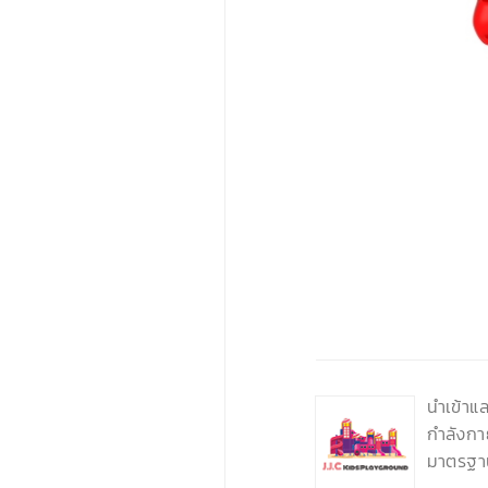
‹
นำเข้าแ
กำลังกา
มาตรฐา