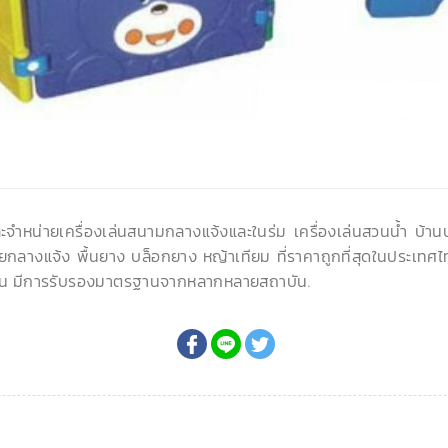
ละจำหน่ายเครื่องเล่นสนามกลางแจ้งและในร่ม เครื่องเล่นสวนน้ำ บ้า
ยกลางแจ้ง พื้นยาง บล็อกยาง หญ้าเทียม ที่ราคาถูกที่สุดในประเทศไ
น มีการรับรองมาตรฐานจากหลากหลายสถาบัน.