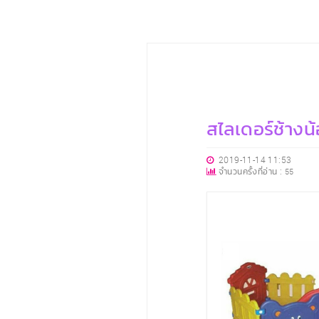
สไลเดอร์ช้างน้
2019-11-14 11:53
จำนวนครั้งที่อ่าน :
55