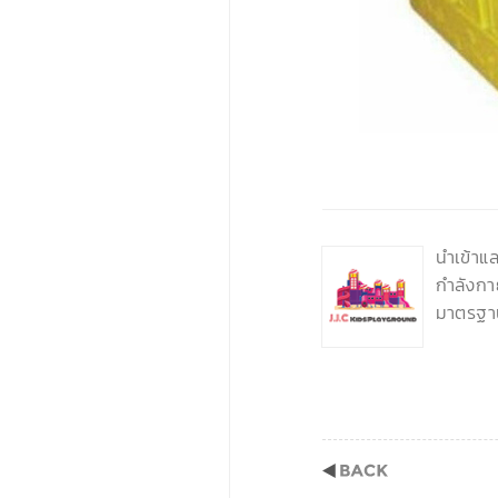
‹
นำเข้าแ
กำลังกา
มาตรฐา