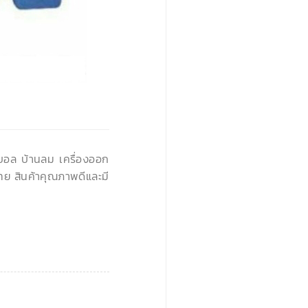
›
นบอล บ้านลม เครื่องออก
ทย สินค้าคุณภาพดีและมี