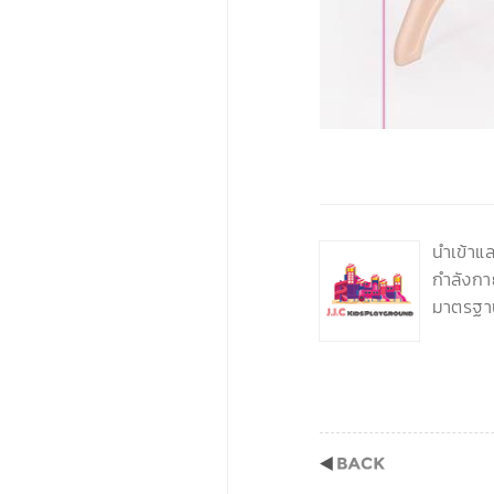
‹
นำเข้าแ
กำลังกา
มาตรฐา