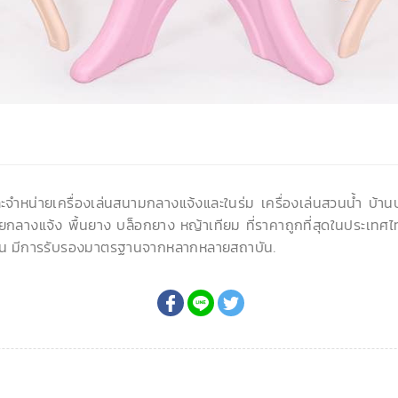
ละจำหน่ายเครื่องเล่นสนามกลางแจ้งและในร่ม เครื่องเล่นสวนน้ำ บ้า
ยกลางแจ้ง พื้นยาง บล็อกยาง หญ้าเทียม ที่ราคาถูกที่สุดในประเทศไ
น มีการรับรองมาตรฐานจากหลากหลายสถาบัน.