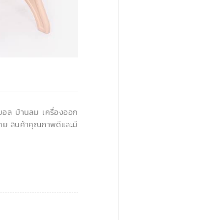
›
นบอล บ้านลม เครื่องออก
ทย สินค้าคุณภาพดีและมี