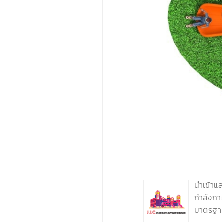
‹
นำเข้าแ
กำลังกา
มาตรฐา