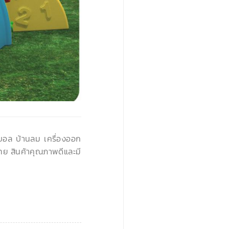
›
นบอล บ้านลม เครื่องออก
ทย สินค้าคุณภาพดีและมี