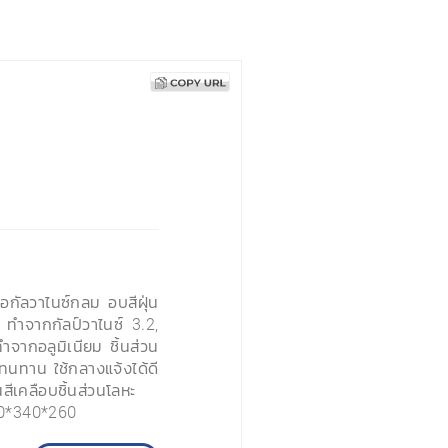
กัลวาไนซ์กลม อบสีฝุ่น
ี) ทำจากกัลป์วาไนซ์ 3.2,
จากอลูมิเนียม ชิ้นส่วน
ทาน ใช้กลางแจ้งได้ดี
เคลือบชิ้นส่วนโลหะ
40*340*260