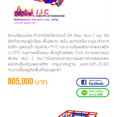
โครงห้องบอล ทำจากท่อกัลวาไนซ์ Ø4.8ซม. หนา 2 มม. ข้อ
ต่อทำจากอลูมิเนียม พื้นสนาม ผนัง อุปกรณ์เบาะนุ่ม ทำจาก
ไม้อัด บุฟองน้ำ หุ้มผ้าใบ PVC กระดานลื่นผลิตจากพลาสติก
LLDPE ทนทานแข็งแรง พื้นปูด้วยโฟม EVA ความหนาแน่น
พิเศษ หนา 2 ซม.(*มีเอกสารรายงานผลการทดสอบโลหะ
หนักในชิ้นส่วนพลาสติก ตามมาตรฐาน มอก.685-2540)
*ขนาดขึ้นอยู่กับพื้นที่ของลูกค้า
805,000 บาท