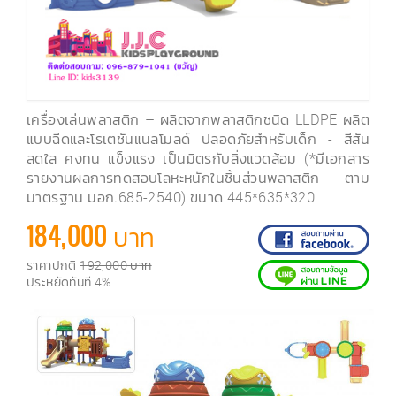
เครื่องเล่นพลาสติก – ผลิตจากพลาสติกชนิด LLDPE ผลิต
แบบฉีดและโรเตชันแนลโมลด์ ปลอดภัยสำหรับเด็ก - สีสัน
สดใส คงทน แข็งแรง เป็นมิตรกับสิ่งแวดล้อม (*มีเอกสาร
รายงานผลการทดสอบโลหะหนักในชิ้นส่วนพลาสติก ตาม
มาตรฐาน มอก.685-2540) ขนาด 445*635*320
184,000 บาท
ราคาปกติ
192,000 บาท
ประหยัดทันที
4%