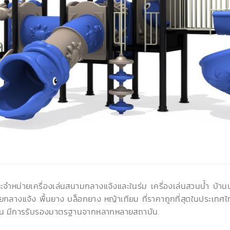
ละจำหน่ายเครื่องเล่นสนามกลางแจ้งและในร่ม เครื่องเล่นสวนน้ำ บ้า
ยกลางแจ้ง พื้นยาง บล็อกยาง หญ้าเทียม ที่ราคาถูกที่สุดในประเทศไ
น มีการรับรองมาตรฐานจากหลากหลายสถาบัน.